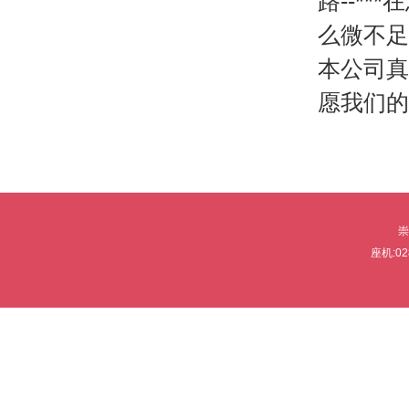
路--*
么微不足
本公司真
愿我们的
崇
座机:0