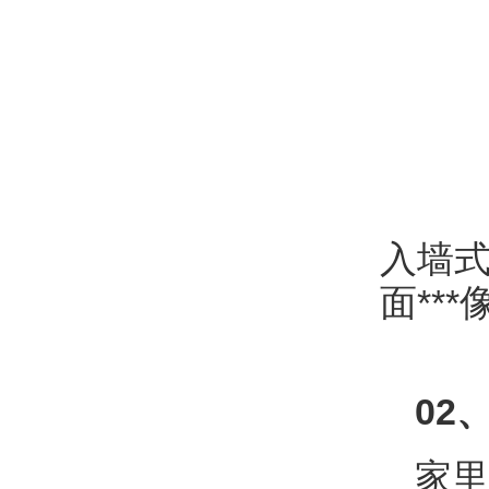
入墙
面**
0
2
家里