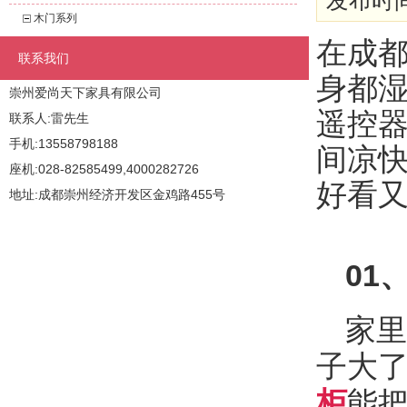
发布时间:
木门系列
在成
联系我们
身都
崇州爱尚天下家具有限公司
遥控
联系人:雷先生
手机:13558798188
间凉
座机:028-82585499,4000282726
好看
地址:成都崇州经济开发区金鸡路455号
0
1
家里
子大
柜
能