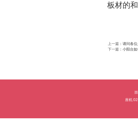
板材的和
上一篇
：
请问各位
下一篇
：
小阳台如
崇
座机:0